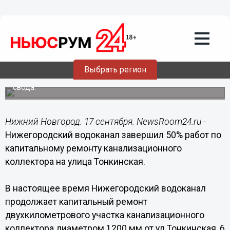
17.09.2018
13:51
Нижегородский водоканал завершил
работы на коллекторе по адресу улица
Тонкинская, 5
Восстановление трубопровода началось в 2017 году, в
Выбрать регион
рамках проекта коллектор прочищается и санируется,
где это необходимо, производится бетонирование его
свода.
Нижний Новгород. 17 сентября. NewsRoom24.ru -
Нижегородский водоканал завершил 50% работ по
капитальному ремонту канализационного
коллектора на улица Тонкинская.
В настоящее время Нижегородский водоканал
продолжает капитальный ремонт
двухкилометрового участка канализационного
коллектора диаметром 1200 мм от ул.Тонкинская, 6