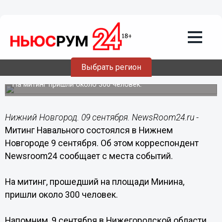
Общество
09.09.2018
15:56
Митинг Навального состоялся в
Выбрать регион
Нижнем Новгороде 9 сентября
На митинг пришли около 300 человек.
Нижний Новгород. 09 сентября. NewsRoom24.ru -
Митинг Навального состоялся в Нижнем
Новгороде 9 сентября. Об этом корреспондент
Newsroom24 сообщает с места событий.
На митинг, прошедший на площади Минина,
пришли около 300 человек.
Напомним, 9 сентября в Нижегородской области