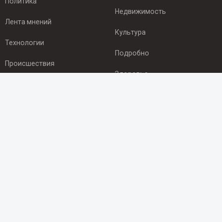
Политика
Недвижимость
Лента мнений
Культура
Технологии
Подробно
Происшествия
Здоровье
Экономика
ПОДПИСКА
Подпишись на рассылку NEWSROOM24
и будь
в курсе новостей в своём городе:
Подписаться
© 2012 - 2025 ООО "Ньюсрум" (ИА Newsroom24 (Ньюсрум24).
Учредитель — ООО "Ньюсрум"
Свидетельство о регистрации СМИ ИА № ФС 77 - 45920 от 22.07.2011г.