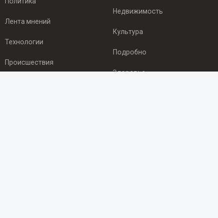
Политика
Недвижимость
Лента мнений
Культура
Технологии
Подробно
Происшествия
Здоровье
Экономика
ПОДПИСКА
Подпишись на рассылку NEWSROOM24
и будь
в курсе новостей в своём городе:
Подписаться
© 2012 - 2025 ООО "Ньюсрум" (ИА Newsroom24 (Ньюсрум24).
Учредитель — ООО "Ньюсрум"
Свидетельство о регистрации СМИ ИА № ФС 77 - 45920 от 22.07.2011г.