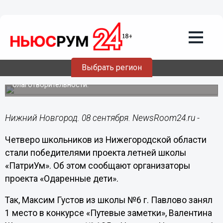
08.09.2018
11:33
Четверо нижегородских школьников
стали победителями проекта
«ПатриУм»
Выбрать регион
Конкурсы касались культурной, научной, спортивной
тематики, лингвистики, волонтерства и
благотворительности.
Нижний Новгород. 08 сентября. NewsRoom24.ru -
Четверо школьников из Нижегородской области
стали победителями проекта летней школы
«ПатриУм». Об этом сообщают организаторы
проекта «Одаренные дети».
Так, Максим Густов из школы №6 г. Павлово занял
1 место в конкурсе «Путевые заметки», Валентина