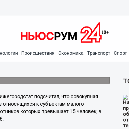
нологии
Происшествия
Экономика
Транспорт
Спорт
одской области превысила
ыл 61,8 млрд рублей
Т
ижегородстат подсчитал, что совокупная
е относящихся к субъектам малого
отников которых превышает 15 человек, в
б.