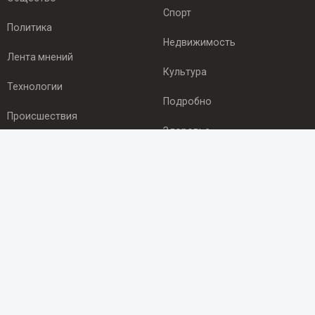
Спорт
Политика
Недвижимость
Лента мнений
Культура
Технологии
Подробно
Происшествия
Здоровье
Экономика
ПОДПИСКА
Подпишись на рассылку NEWSROOM24
и будь
в курсе новостей в своём городе:
Подписаться