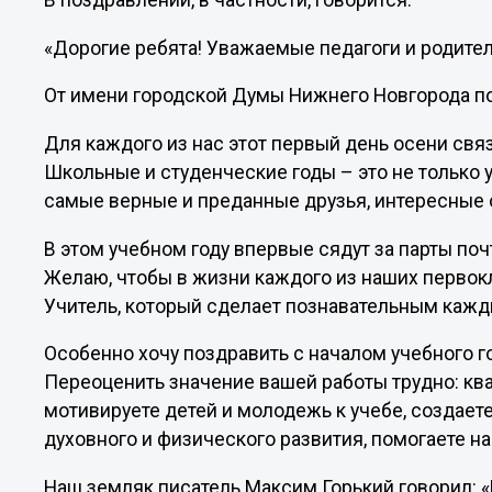
В поздравлении, в частности, говорится:
«Дорогие ребята! Уважаемые педагоги и родител
От имени городской Думы Нижнего Новгорода п
Для каждого из нас этот первый день осени св
Школьные и студенческие годы – это не только 
самые верные и преданные друзья, интересные 
В этом учебном году впервые сядут за парты по
Желаю, чтобы в жизни каждого из наших перво
Учитель, который сделает познавательным кажд
Особенно хочу поздравить с началом учебного г
Переоценить значение вашей работы трудно: кв
мотивируете детей и молодежь к учебе, создаете
духовного и физического развития, помогаете на
Наш земляк писатель Максим Горький говорил: «