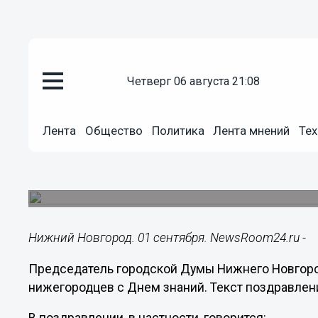
Общество
четверг 06 августа 21:08
01.09.2018
09:27
Пусть новый учебный год прин
Лента
Общество
Политика
Лента мнений
Тех
оценки и желанные победы! -
Председатель городской Думы Нижнего Новго
знаний.
Нижний Новгород. 01 сентября. NewsRoom24.ru -
Председатель городской Думы Нижнего Новгор
нижегородцев с Днем знаний. Текст поздравлен