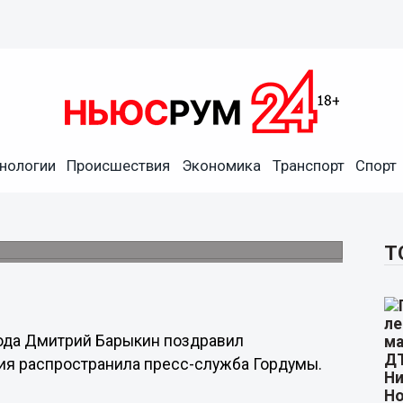
есет новые знания, отличные
нологии
Происшествия
Экономика
Транспорт
Спорт
 Дмитрий Барыкин
рода поздравил нижегородцев с Днем
Т
ода Дмитрий Барыкин поздравил
ия распространила пресс-служба Гордумы.