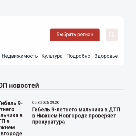
Выбрать регион
Недвижимость
Культура
Подробно
Здоровье
ОП новостей
05.8.2026 09:20
Гибель 9-летнего мальчика в ДТП
в Нижнем Новгороде проверяет
прокуратура