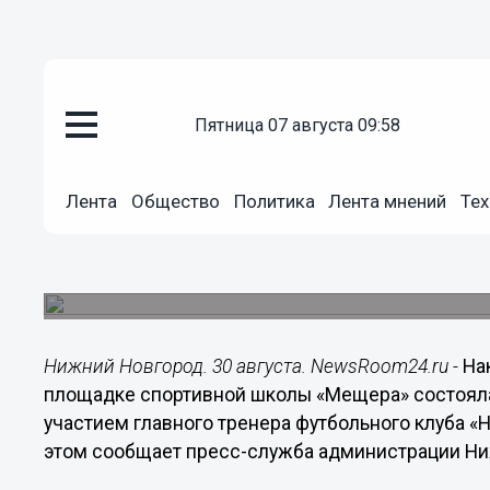
пятница 07 августа 09:58
Общество
30.08.2018
17:05
Лента
Общество
Политика
Лента мнений
Тех
В Канавинском районе состояла
участием главного тренера ФК
Мероприятие прошло в рамках проекта «Живи с
Нижний Новгород. 30 августа. NewsRoom24.ru -
На
площадке спортивной школы «Мещера» состояла
участием главного тренера футбольного клуба 
этом сообщает пресс-служба администрации Н