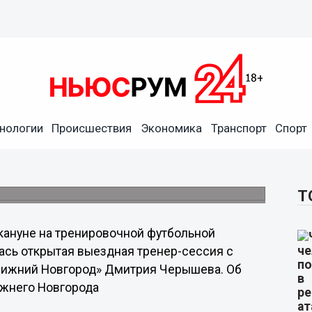
нологии
Происшествия
Экономика
Транспорт
Спорт
сь тренер-сессия с
 «Нижний Новгород»
портом».
Т
кануне на тренировочной футбольной
сь открытая выездная тренер-сессия с
«Нижний Новгород» Дмитрия Черышева. Об
ижнего Новгорода