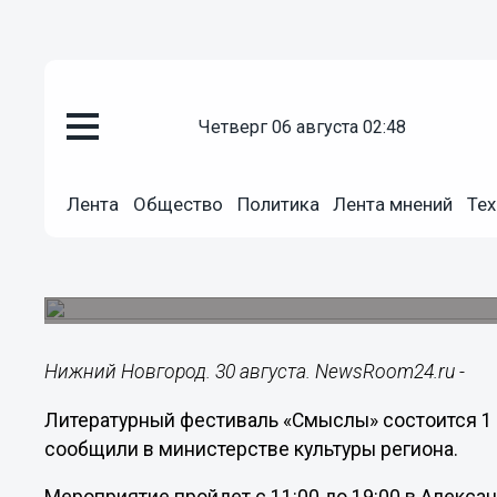
четверг 06 августа 02:48
Общество
30.08.2018
12:06
Лента
Общество
Политика
Лента мнений
Тех
Литературный фестиваль «Смы
в Нижнем Новгороде
Мероприятие пройдет в Александровском саду.
Нижний Новгород. 30 августа. NewsRoom24.ru -
Литературный фестиваль «Смыслы» состоится 1 
сообщили в министерстве культуры региона.