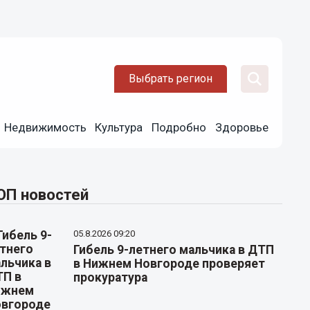
Выбрать регион
Недвижимость
Культура
Подробно
Здоровье
ОП новостей
05.8.2026 09:20
Гибель 9-летнего мальчика в ДТП
в Нижнем Новгороде проверяет
прокуратура