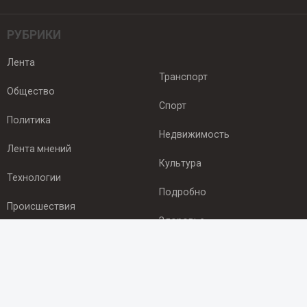
РУБРИКИ
Лента
Транспорт
Общество
Спорт
Политика
Недвижимость
Лента мнений
Культура
Технологии
Подробно
Происшествия
Здоровье
Экономика
ПОДПИСКА
Подпишись на рассылку NEWSROOM24
и будь
в курсе новостей в своём городе: