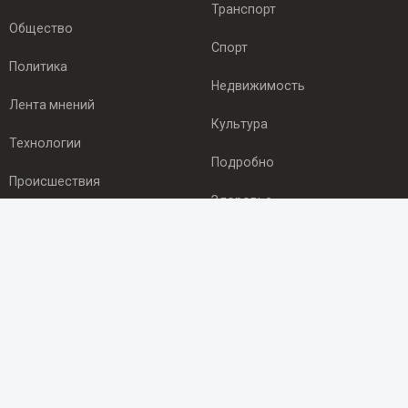
Транспорт
Общество
Спорт
Политика
Недвижимость
Лента мнений
Культура
Технологии
Подробно
Происшествия
Здоровье
Экономика
ПОДПИСКА
Подпишись на рассылку NEWSROOM24
и будь
в курсе новостей в своём городе:
Подписаться