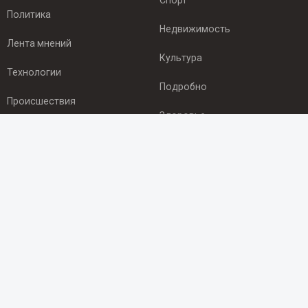
Спорт
Политика
Недвижимость
Лента мнений
Культура
Технологии
Подробно
Происшествия
Здоровье
Экономика
ПОДПИСКА
Подпишись на рассылку NEWSROOM24
и будь
в курсе новостей в своём городе:
Подписаться
© 2012 - 2025 ООО "Ньюсрум" (ИА Newsroom24 (Ньюсрум24).