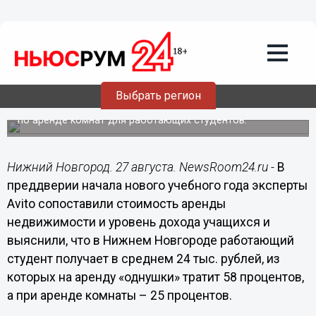
Общество
27.08.2018
04:00
Студенты Нижнего Новгорода тратят
на аренду «однушки» больше половины
своего дохода
Выбрать регион
Город занимает 4 место в ТОП самых доступных городов
по аренде комнат для работающих студентов.
Нижний Новгород. 27 августа. NewsRoom24.ru -
В
преддверии начала нового учебного года эксперты
Avito сопоставили стоимость аренды
недвижимости и уровень дохода учащихся и
выяснили, что в Нижнем Новгороде работающий
студент получает в среднем 24 тыс. рублей, из
которых на аренду «однушки» тратит 58 процентов,
а при аренде комнаты – 25 процентов.