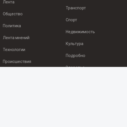
Лента
Транспорт
Общество
Спорт
Политика
Недвижимость
Лента мнений
Культура
Технологии
Подробно
Происшествия
Здоровье
Экономика
ПОДПИСКА
Подпишись на рассылку NEWSROOM24
и будь
в курсе новостей в своём городе:
Подписаться