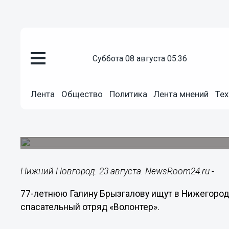
суббота 08 августа 05:36
Общество
23.08.2018
10:06
Лента
Общество
Политика
Лента мнений
Тех
77-летняя Галина Брызгалова 
области
Женщина ушла из дома в неизвестном направл
Нижний Новгород. 23 августа. NewsRoom24.ru -
77-летнюю Галину Брызгалову ищут в Нижегород
спасательный отряд «Волонтер».