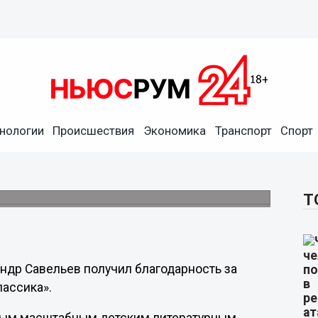
о благодарность за
нологии
Происшествия
Экономика
Транспорт
Спорт
лассика»
ся самым масштабным детским
Т
ндр Савельев получил благодарность за
ассика».