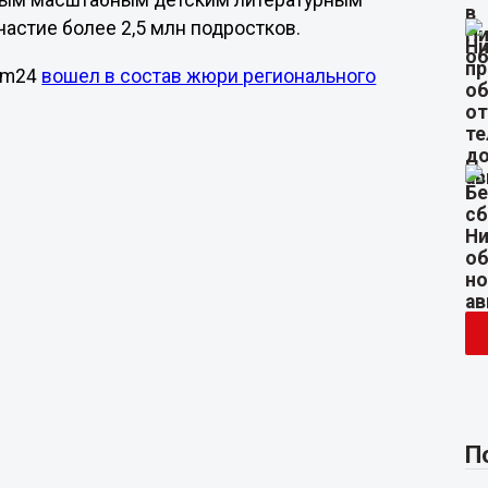
амым масштабным детским литературным
частие более 2,5 млн подростков.
oom24
вошел в состав жюри регионального
П