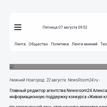
Общество
пятница 07 августа 09:52
22.08.2018
13:08
Агентство Newsroom24 получил
Лента
Общество
Политика
Лента мнений
Тех
поддержку конкурса «Живая к
На сегодняшний день данный конкурс являет
литературным проектом в стране.
Нижний Новгород. 22 августа. NewsRoom24.ru -
Главный редактор агентства Newsroom24 Алекса
информационную поддержку конкурса «Живая кл