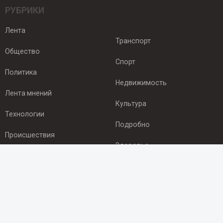
РУБРИКИ
Лента
Транспорт
Общество
Спорт
Политика
Недвижимость
Лента мнений
Культура
Технологии
Подробно
Происшествия
Здоровье
Экономика
ПОДПИСКА
Подпишись на рассылку NEWSROOM24
и будь
в курсе новостей в своём городе: