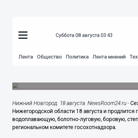
суббота 08 августа 03:43
Общество
18.08.2018
10:02
Лента
Общество
Политика
Лента мнений
Тех
Сезон охоты на пернатую дичь
области
Он продлится по 15 ноября.
Нижний Новгород. 18 августа. NewsRoom24.ru -
Се
Нижегородской области 18 августа и продлится п
водоплавающую, болотно-луговую, боровую, сте
региональном комитете госохотнадзора.