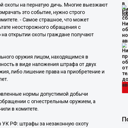
вой охоты на пернатую дичь. Многие выезжают
 омрачать это событие, нужно строго
омитете. - Самое страшное, что может
льтате неосторожного обращения с
 на открытии охоты граждане получают
ельного оружия лицом, находящимся в
ность в виде наложения штрафа от двух
жия, либо лишение права на приобретение и
лет.
новленные нормы допустимой добычи
 обращении с огнестрельным оружием, а
нили в комитете.
П
в УК РФ: штрафы за незаконную охоту