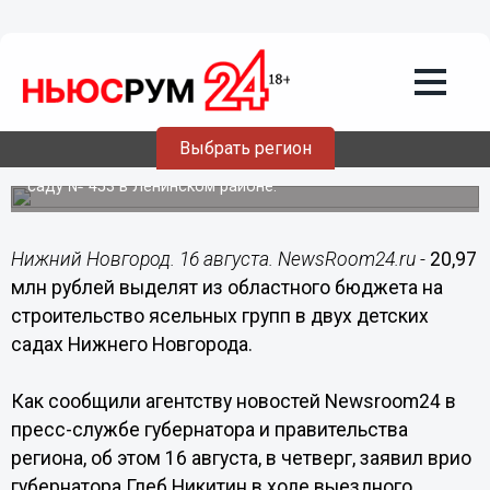
Общество
16.08.2018
18:24
Около 21 млн рублей выделят на
строительство ясельных групп в
Нижнем Новгороде
Выбрать регион
120 мест для детей до 3 лет будет открыто в детском
саду № 453 в Ленинском районе.
Нижний Новгород. 16 августа. NewsRoom24.ru -
20,97
млн рублей выделят из областного бюджета на
строительство ясельных групп в двух детских
садах Нижнего Новгорода.
Как сообщили агентству новостей Newsroom24 в
пресс-службе губернатора и правительства
региона, об этом 16 августа, в четверг, заявил врио
губернатора Глеб Никитин в ходе выездного