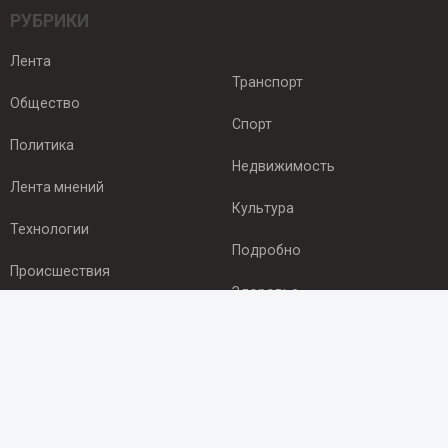
РУБРИКИ
Лента
Транспорт
Общество
Спорт
Политика
Недвижимость
Лента мнений
Культура
Технологии
Подробно
Происшествия
Здоровье
Экономика
ПОДПИСКА
Подпишись на рассылку NEWSROOM24
и будь
в курсе новостей в своём городе: