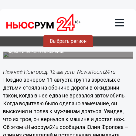
Общество
12.08.2018
14:30
Едва не задавив автомобилем группу
взрослых с детьми, нижегородец
накинулся на них с ножом
Выбрать регион
Нападавший был в состоянии алкогольного либо
наркотического опьянения.
Нижний Новгород. 12 августа. NewsRoom24.ru -
Поздно вечером 11 августа группа взрослых с
детьми стояла на обочине дороги в ожидании
такси, когда в нее едва не врезался автомобиль.
Когда водителю было сделано замечание, он
выскочил и полез к мужчинам драться. Увидев,
что их трое, он вернулся к машине и достал нож.
Об этом «Ньюсрум24» сообщила Юлия Фролова –
одна из свидетелей и потерпевших инцидента.