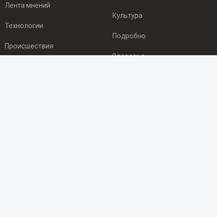
Лента мнений
Культура
Технологии
Подробно
Происшествия
Здоровье
Экономика
ПОДПИСКА
Подпишись на рассылку NEWSROOM24
и будь
в курсе новостей в своём городе:
Подписаться
© 2012 - 2025 ООО "Ньюсрум" (ИА Newsroom24 (Ньюсрум24).
Учредитель — ООО "Ньюсрум"
Свидетельство о регистрации СМИ ИА № ФС 77 - 45920 от 22.07.2011г.
выдано Федеральной службой по надзору в сфере связи,
информационных технологий и массовый коммуникаций.