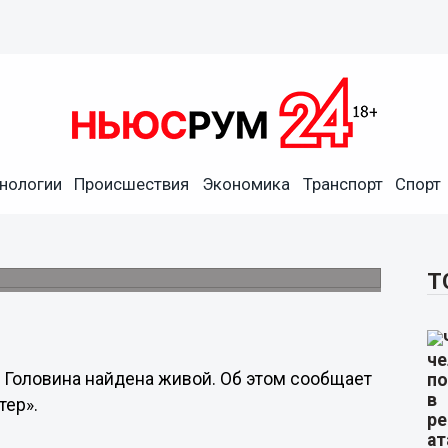
нологии
Происшествия
Экономика
Транспорт
Спорт
овина найдена живой
вгуста.
Т
 Головина найдена живой. Об этом сообщает
тер».