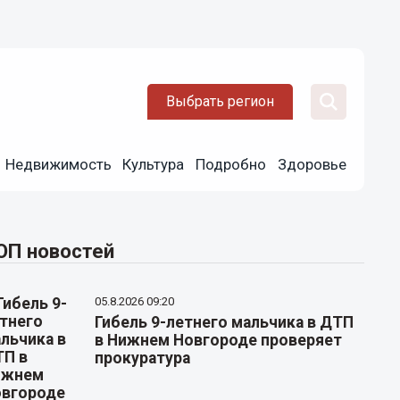
Выбрать регион
Недвижимость
Культура
Подробно
Здоровье
ОП новостей
05.8.2026 09:20
Гибель 9-летнего мальчика в ДТП
в Нижнем Новгороде проверяет
прокуратура