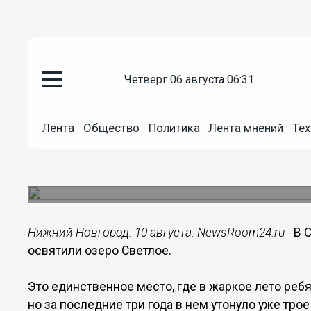
четверг 06 августа 06:31
Общество
Лента
Общество
Политика
Лента мнений
Тех
10.08.2018
19:49
В Нижегородской области освя
За последние три года в нем утонуло уже трое 
Нижний Новгород. 10 августа. NewsRoom24.ru -
В 
освятили озеро Светлое.
Это единственное место, где в жаркое лето ребя
но за последние три года в нем утонуло уже тр