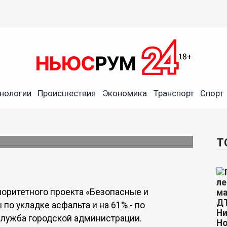
завершены на 92%
нологии
Происшествия
Экономика
Транспорт
Спорт
 Новгорода
тозаводском, Канавинском, Ленинском,
Т
оритетного проекта «Безопасные и
по укладке асфальта и на 61% - по
служба городской администрации.