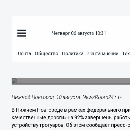
Общество
четверг 06 августа 10:31
10.08.2018
17:55
Работы по укладке асфальта 
Лента
Общество
Политика
Лента мнений
Тех
ремонтируемых дорог Нижнего
Полностью готовы к приемке 12 участков в Ав
Приокском и Советском районах.
Нижний Новгород. 10 августа. NewsRoom24.ru -
В Нижнем Новгороде в рамках федерального при
качественные дороги» на 92% завершены работы 
устройству тротуаров. Об этом сообщает пресс-