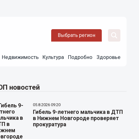
Выбрать регион
Недвижимость
Культура
Подробно
Здоровье
ОП новостей
05.8.2026 09:20
Гибель 9-летнего мальчика в ДТП
в Нижнем Новгороде проверяет
прокуратура