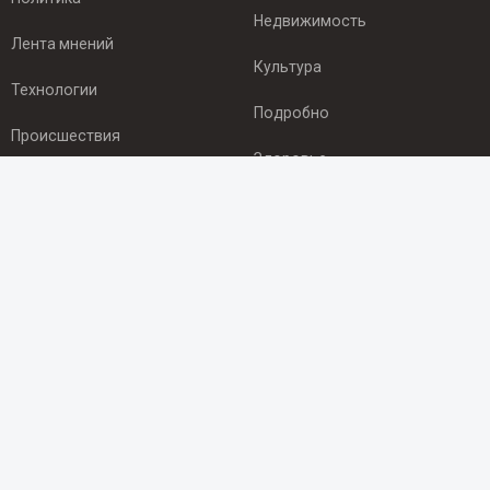
Недвижимость
Лента мнений
Культура
Технологии
Подробно
Происшествия
Здоровье
Экономика
ПОДПИСКА
Подпишись на рассылку NEWSROOM24
и будь
в курсе новостей в своём городе:
Подписаться
© 2012 - 2025 ООО "Ньюсрум" (ИА Newsroom24 (Ньюсрум24).
Учредитель — ООО "Ньюсрум"
Свидетельство о регистрации СМИ ИА № ФС 77 - 45920 от 22.07.2011г.