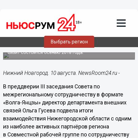
Общество
10.08.2018
12:54
Крупная делегация китайской
провинции Аньхой посетит
Выбрать регион
Нижегородскую область
Визит состоится осенью 2018 года.
Нижний Новгород. 10 августа. NewsRoom24.ru -
В преддверии III заседания Совета по
межрегиональному сотрудничеству в формате
«Волга-Янцзы» директор департамента внешних
связей Ольга Гусева подвела итоги
взаимодействия Нижегородской области с одним
из наиболее активных партнёров региона
в Совместной рабочей группе по сотрудничеству