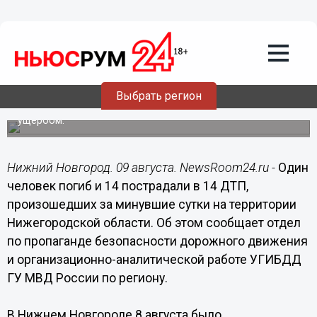
Общество
09.08.2018
12:39
Один человек погиб и 14 пострадали
за сутки в ДТП на территории
Нижегородской области
Выбрать регион
Зарегистрировано более 90 ДТП с материальным
ущербом.
Нижний Новгород. 09 августа. NewsRoom24.ru -
Один
человек погиб и 14 пострадали в 14 ДТП,
произошедших за минувшие сутки на территории
Нижегородской области. Об этом сообщает отдел
по пропаганде безопасности дорожного движения
и организационно-аналитической работе УГИБДД
ГУ МВД России по региону.
В Нижнем Новгороде 8 августа было