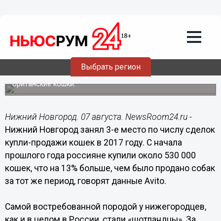
Общество
07.08.2018
13:13
Нижегородцы предпочитают покупать
кошек чаще, чем собак
Выбрать регион
Самыми популярными породами стали шотландские и
британские кошки.
Нижний Новгород. 07 августа. NewsRoom24.ru -
Нижний Новгород занял 3-е место по числу сделок
купли-продажи кошек в 2017 году. С начала
прошлого года россияне купили около 530 000
кошек, что на 13% больше, чем было продано собак
за тот же период, говорят данные Avito.
Самой востребованной породой у нижегородцев,
как и в целом в России, стали «шотландцы». За