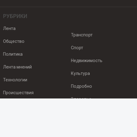
РУБРИКИ
Лента
Транспорт
Общество
Спорт
Политика
Недвижимость
Лента мнений
Культура
Технологии
Подробно
Происшествия
Здоровье
Экономика
ПОДПИСКА
Подпишись на рассылку NEWSROOM24
и будь
в курсе новостей в своём городе: