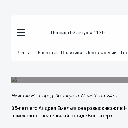
пятница 07 августа 11:30
Общество
Лента
Общество
Политика
Лента мнений
Тех
06.08.2018
16:40
35-летнего Андрея Емельянов
Мужчина пропал три месяца назад.
Нижний Новгород. 06 августа. NewsRoom24.ru -
35-летнего Андрея Емельянова разыскивают в 
поисково-спасательный отряд «Волонтер».