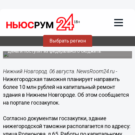
Общество
06.08.2018
16:54
Здание Нижегородской таможни
Выбрать регион
отремонтируют за 10 млн рублей
Деньги поступят из федерального бюджета.
Нижний Новгород. 06 августа. NewsRoom24.ru -
Нижегородская таможня планирует направить
более 10 млн рублей на капитальный ремонт
здания в Нижнем Новгороде. Об этом сообщается
на портале госзакупок.
Согласно документам госзакупки, здание
нижегородской таможни располагается по адресу:
улица Родионова, д.65. Работы по капитальному