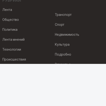
РУБРИКИ
Лента
Транспорт
Общество
Спорт
Политика
Недвижимость
Лента мнений
Культура
Технологии
Подробно
Происшествия
Здоровье
Экономика
ПОДПИСКА
Подпишись на рассылку NEWSROOM24
и будь
в курсе новостей в своём городе: