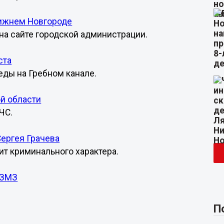
Нижнем Новгороде
а сайте городской администрации.
ста
ды на Гребном канале.
й области
ЧС.
ергея Грачева
ит криминального характера.
 ЗМЗ
П