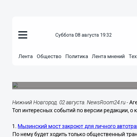
суббота 08 августа 19:32
Общество
02.08.2018
07:45
Лента
Общество
Политика
Лента мнений
Тех
Названы самые интересные со
области за 1 августа
Рейтинг подготовлен по версии агентства ново
Нижний Новгород. 02 августа. NewsRoom24.ru -
Аг
Топ интересных событий по версии редакции, о ко
1.
Мызинский мост закроют для личного автотран
По нему будет ходить только общественный тран