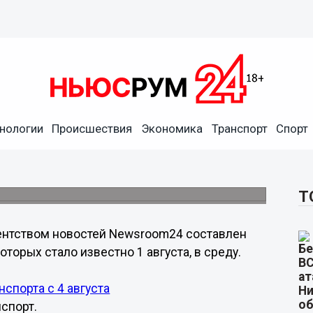
нологии
Происшествия
Экономика
Транспорт
Спорт
бытия в Нижегородской
стей Newsroom24.
Т
ентством новостей Newsroom24 составлен
торых стало известно 1 августа, в среду.
спорта с 4 августа
спорт.