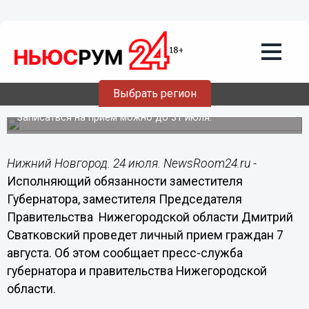
Общество
24.07.2018
18:59
Дмитрий Сватковский проведет
Выбрать регион
личный прием граждан 7 авугста
Записаться на прием можно до 31 июля.
Нижний Новгород. 24 июля. NewsRoom24.ru -
Исполняющий обязанности заместителя
Губернатора, заместителя Председателя
Правительства Нижегородской области Дмитрий
Сватковский проведет личный прием граждан 7
августа. Об этом сообщает пресс-служба
губернатора и правительства Нижегородской
области.