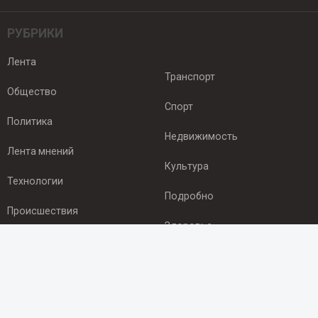
РУБРИКИ
Лента
Транспорт
Общество
Спорт
Политика
Недвижимость
Лента мнений
Культура
Технологии
Подробно
Происшествия
Здоровье
Экономика
ПОДПИСКА
Подпишись на рассылку NEWSROOM24
и будь
в курсе новостей в своём городе: