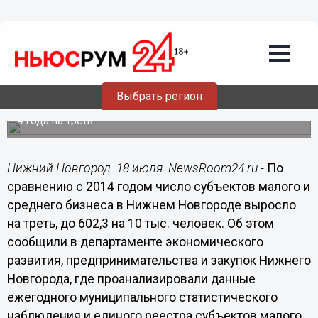
Общество
18.07.2018
08:10
Нижний Новгород вошел в топ-10
российских городов-миллионников по
количеству предпринимателей
Выбрать регион
Число субъектов малого и среднего бизнеса выросло за
4 года на треть.
Нижний Новгород. 18 июля. NewsRoom24.ru -
По
сравнению с 2014 годом число субъектов малого и
среднего бизнеса в Нижнем Новгороде выросло
на треть, до 602,3 на 10 тыс. человек. Об этом
сообщили в департаменте экономического
развития, предпринимательства и закупок Нижнего
Новгорода, где проанализировали данные
ежегодного муниципального статистического
наблюдения и единого реестра субъектов малого