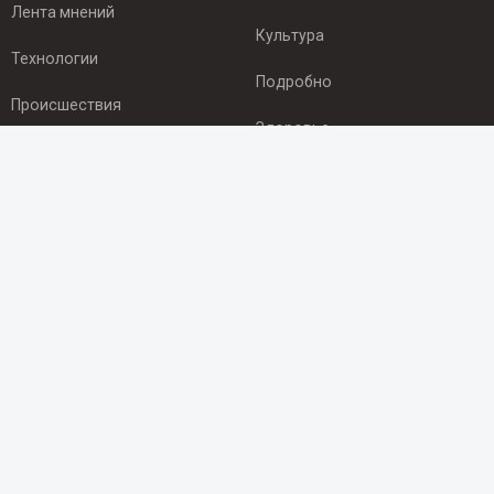
Лента мнений
Культура
Технологии
Подробно
Происшествия
Здоровье
Экономика
ПОДПИСКА
Подпишись на рассылку NEWSROOM24
и будь
в курсе новостей в своём городе:
Подписаться
© 2012 - 2025 ООО "Ньюсрум" (ИА Newsroom24 (Ньюсрум24).
Учредитель — ООО "Ньюсрум"
Свидетельство о регистрации СМИ ИА № ФС 77 - 45920 от 22.07.2011г.
выдано Федеральной службой по надзору в сфере связи,
информационных технологий и массовый коммуникаций.