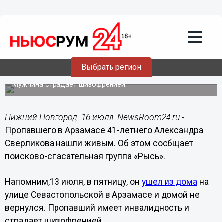
Общество
16.07.2018
14:03
Пропавший в Арзамасе Александр
Выбрать регион
Сверликов найден живым
Мужчина страдает шизофренией.
Нижний Новгород. 16 июля. NewsRoom24.ru -
Пропавшего в Арзамасе 41-летнего Александра
Сверликова нашли живым. Об этом сообщает
поисково-спасательная группа «Рысь».
Напомним,13 июля, в пятницу, он
ушел из дома
на
улице Севастопольской в Арзамасе и домой не
вернулся. Пропавший имеет инвалидность и
страдает шизофренией.