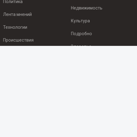
Политика
Недвижимость
Лента мнений
Культура
Технологии
Подробно
Происшествия
Здоровье
Экономика
ПОДПИСКА
Подпишись на рассылку NEWSROOM24
и будь
в курсе новостей в своём городе:
Подписаться
© 2012 - 2025 ООО "Ньюсрум" (ИА Newsroom24 (Ньюсрум24).
Учредитель — ООО "Ньюсрум"