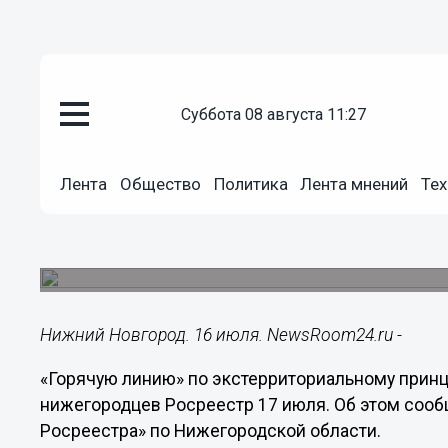
Общество
суббота 08 августа 11:27
16.07.2018
10:24
«Горячую линию» по экстеррит
Лента
Общество
Политика
Лента мнений
Тех
оказания услуг проведет для 
июля
Мероприятие будет проходить с 09:00 до 12:00.
Нижний Новгород. 16 июля. NewsRoom24.ru -
«Горячую линию» по экстерриториальному принц
нижегородцев Росреестр 17 июля. Об этом соо
Росреестра» по Нижегородской области.