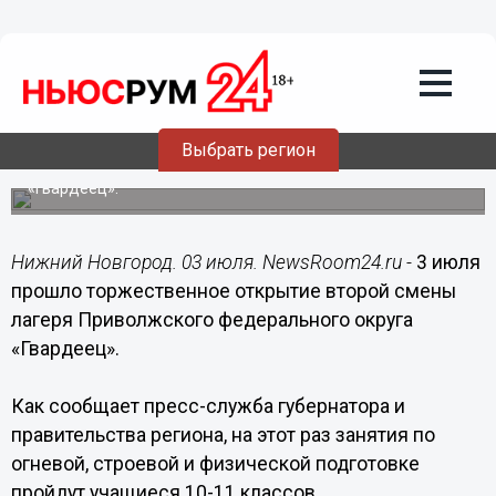
03.07.2018
18:44
Старшеклассники приняты в
«Гвардейцы» в Нижегородской
области
Выбрать регион
Открылась вторая смена юнармейского оборонно-
спортивного лагеря Приволжского федерального округа
«Гвардеец».
Нижний Новгород. 03 июля. NewsRoom24.ru -
3 июля
прошло торжественное открытие второй смены
лагеря Приволжского федерального округа
«Гвардеец».
Как сообщает пресс-служба губернатора и
правительства региона, на этот раз занятия по
огневой, строевой и физической подготовке
пройдут учащиеся 10-11 классов.