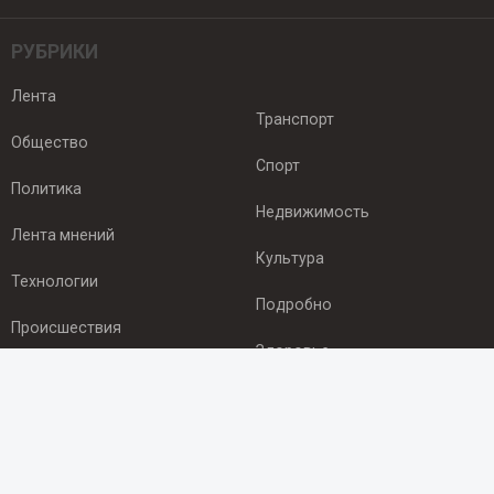
РУБРИКИ
Лента
Транспорт
Общество
Спорт
Политика
Недвижимость
Лента мнений
Культура
Технологии
Подробно
Происшествия
Здоровье
Экономика
ПОДПИСКА
Подпишись на рассылку NEWSROOM24
и будь
в курсе новостей в своём городе: