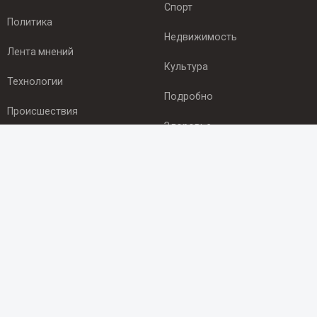
Спорт
Политика
Недвижимость
Лента мнений
Культура
Технологии
Подробно
Происшествия
Здоровье
Экономика
ПОДПИСКА
Подпишись на рассылку NEWSROOM24
и будь
в курсе новостей в своём городе:
Подписаться
© 2012 - 2025 ООО "Ньюсрум" (ИА Newsroom24 (Ньюсрум24).