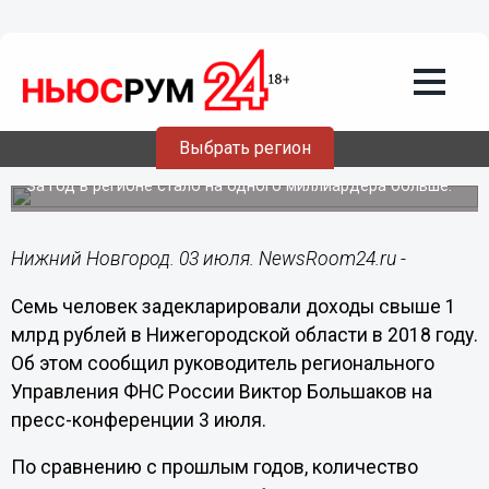
Общество
03.07.2018
17:00
7 миллиардеров насчитывается в
Выбрать регион
Нижегородской области в 2018 году
За год в регионе стало на одного миллиардера больше.
Нижний Новгород. 03 июля. NewsRoom24.ru -
Семь человек задекларировали доходы свыше 1
млрд рублей в Нижегородской области в 2018 году.
Об этом сообщил руководитель регионального
Управления ФНС России Виктор Большаков на
пресс-конференции 3 июля.
По сравнению с прошлым годов, количество