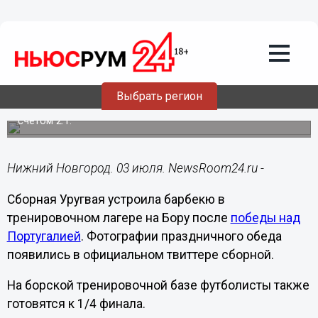
Общество
03.07.2018
10:05
Уругвайцы жарят шашлыки на Бору
после очередной победы
Выбрать регион
В 1/8 финала сборная Уругвая обыграла Португалию со
счетом 2:1.
Нижний Новгород. 03 июля. NewsRoom24.ru -
Сборная Уругвая устроила барбекю в
тренировочном лагере на Бору после
победы над
Португалией
. Фотографии праздничного обеда
появились в официальном твиттере сборной.
На борской тренировочной базе футболисты также
готовятся к 1/4 финала.