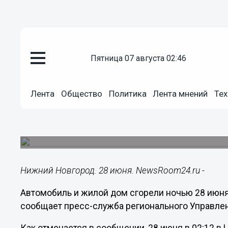
пятница 07 августа 02:46
Общество
28.06.2018
13:36
Лента
Общество
Политика
Лента мнений
Тех
Автомобиль и жилой дом сгоре
Нижегородской области
Пожары произошли в Арзамасском и Навашинс
Нижний Новгород. 28 июня. NewsRoom24.ru -
Автомобиль и жилой дом сгорели ночью 28 июня
сообщает пресс-служба регионального Управле