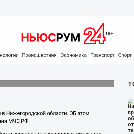
нологии
Происшествия
Экономика
Транспорт
Спорт
ли ночью 28 июня в
ком районах.
Т
 в Нижегородской области. ОБ этом
ния МЧС РФ.