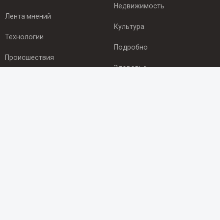
Недвижимость
Лента мнений
Культура
Технологии
Подробно
Происшествия
Здоровье
Экономика
ПОДПИСКА
Подпишись на рассылку NEWSROOM24
и будь
в курсе новостей в своём городе:
Подписаться
© 2012 - 2025 ООО "Ньюсрум" (ИА Newsroom24 (Ньюсрум24).
Учредитель — ООО "Ньюсрум"
Свидетельство о регистрации СМИ ИА № ФС 77 - 45920 от 22.07.2011г.