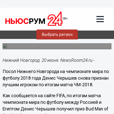
Общество
20.06.2018
11:19
Черышев вновь признан лучшим
игроком матча ЧМ-2018
Выбрать регион
Полузащитник российской сборной отметился голом во
втором тайме матча сборных России и Египта.
Нижний Новгород. 20 июня. NewsRoom24.ru -
Посол Нижнего Новгорода на чемпионате мира по
футболу 2018 года Денис Черышев снова признан
лучшим игроком по итогам матча ЧМ-2018.
Как сообщается на сайте FIFA, по итогам матча
чемпионата мира по футболу между Россией и
Египтом Денис Черышев получил приз Bud Man of