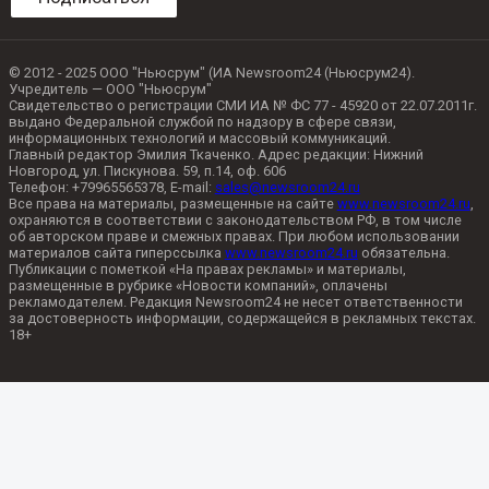
© 2012 - 2025 ООО "Ньюсрум" (ИА Newsroom24 (Ньюсрум24).
Учредитель — ООО "Ньюсрум"
Свидетельство о регистрации СМИ ИА № ФС 77 - 45920 от 22.07.2011г.
выдано Федеральной службой по надзору в сфере связи,
информационных технологий и массовый коммуникаций.
Главный редактор Эмилия Ткаченко. Адрес редакции: Нижний
Новгород, ул. Пискунова. 59, п.14, оф. 606
Телефон: +79965565378, E-mail:
sales@newsroom24.ru
Все права на материалы, размещенные на сайте
www.newsroom24.ru
,
охраняются в соответствии с законодательством РФ, в том числе
об авторском праве и смежных правах. При любом использовании
материалов сайта гиперссылка
www.newsroom24.ru
обязательна.
Публикации с пометкой «На правах рекламы» и материалы,
размещенные в рубрике «Новости компаний», оплачены
рекламодателем. Редакция Newsroom24 не несет ответственности
за достоверность информации, содержащейся в рекламных текстах.
18+