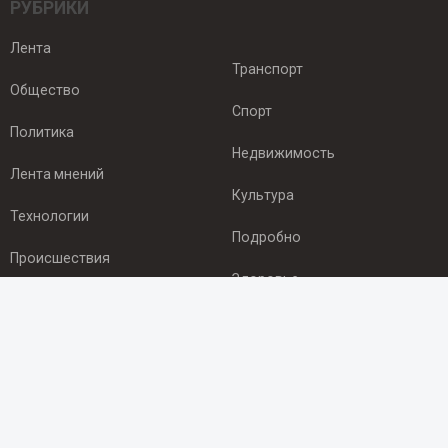
РУБРИКИ
Лента
Транспорт
Общество
Спорт
Политика
Недвижимость
Лента мнений
Культура
Технологии
Подробно
Происшествия
Здоровье
Экономика
ПОДПИСКА
Подпишись на рассылку NEWSROOM24
и будь
в курсе новостей в своём городе: