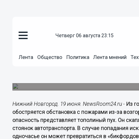
четверг 06 августа 23:15
Общество
19.06.2018
00:01
Лента
Общество
Политика
Лента мнений
Тех
Пожарные предупреждают ниж
возгорания тополиного пуха
При возгорании тополиный пух приводит к пожа
Нижний Новгород. 19 июня. NewsRoom24.ru -
Из г
обостряется обстановка с пожарами из-за возго
опасность представляет тополиный пух. Он скап
стоянок автотранспорта. В случае попадания иск
одночасье он может превратиться в «бикфордов