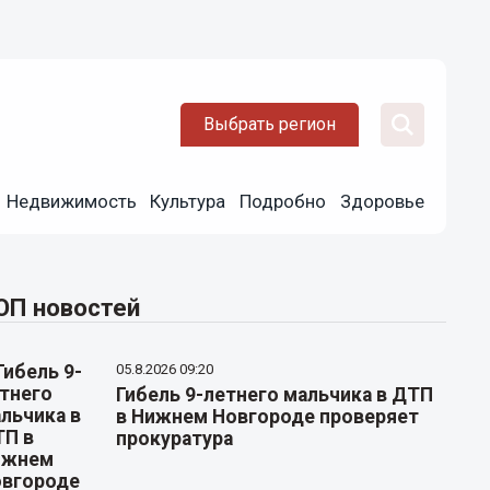
Выбрать регион
Недвижимость
Культура
Подробно
Здоровье
ОП новостей
05.8.2026 09:20
Гибель 9-летнего мальчика в ДТП
в Нижнем Новгороде проверяет
прокуратура