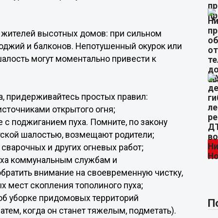
я жителей высотных домов: при сильном
лоджий и балконов. Непотушенный окурок или
шалость могут моментально привести к
а, придерживайтесь простых правил:
источниками открытого огня;
е с поджиганием пуха. Помните, по закону
тской шалостью, возмещают родители;
 сварочных и других огневых работ;
пуха коммунальным службам и
ратить внимание на своевременную чистку,
ых мест скопления тополиного пуха;
 об уборке придомовых территорий
П
атем, когда он станет тяжелым, подметать).