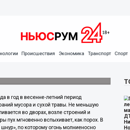
нологии
Происшествия
Экономика
Транспорт
Спорт
егородцев об опасности
ру.
Т
ода в год в весенне-летний период
раний мусора и сухой травы. Не меньшую
ливается во дворах, возле строений и
ры пух мгновенно вспыхивает, как порох. В
 шнур», по которому огонь молниеносно