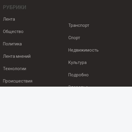
РУБРИКИ
Лента
Транспорт
Общество
Спорт
Политика
Недвижимость
Лента мнений
Культура
Технологии
Подробно
Происшествия
Здоровье
Экономика
ПОДПИСКА
Подпишись на рассылку NEWSROOM24
и будь
в курсе новостей в своём городе: