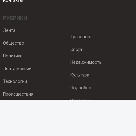
Контакты
РУБРИКИ
Лента
Транспорт
Общество
Спорт
Политика
Недвижимость
Лента мнений
Культура
Технологии
Подробно
Происшествия
Здоровье
Экономика
ПОДПИСКА
Подпишись на рассылку NEWSROOM24
и будь
в курсе новостей в своём городе: