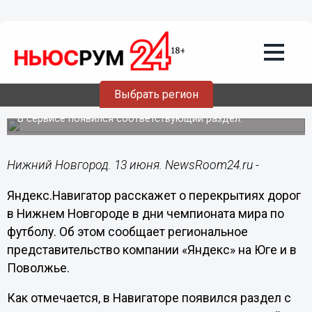
Общество
13.06.2018
13:19
О перекрытиях дорог в Нижнем в дни
Выбрать регион
ЧМ-2018 расскажет Яндекс.Навигатор
В сервисе появился соответствующий раздел.
Нижний Новгород. 13 июня. NewsRoom24.ru -
Яндекс.Навигатор расскажет о перекрытиях дорог
в Нижнем Новгороде в дни чемпионата мира по
футболу. Об этом сообщает региональное
представительство компании «Яндекс» на Юге и в
Поволжье.
Как отмечается, в Навигаторе появился раздел с