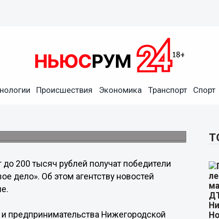
нологии
Происшествия
Экономика
Транспорт
Спорт
обедителям конкурса
Начни свое дело»
1 июня.
Т
т до 200 тысяч рублей получат победители
ое дело». Об этом агентству новостей
е.
 и предпринимательства Нижегородской