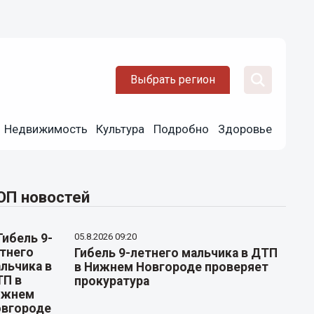
Выбрать регион
Недвижимость
Культура
Подробно
Здоровье
ОП новостей
05.8.2026 09:20
Гибель 9-летнего мальчика в ДТП
в Нижнем Новгороде проверяет
прокуратура