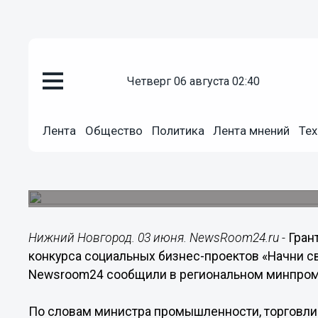
четверг 06 августа 02:40
Общество
03.06.2018
04:00
Лента
Общество
Политика
Лента мнений
Тех
До 200 тысяч рублей вручат п
социальных бизнес-проектов «
Заявки на участие в конкурсе принимаются до 1
Нижний Новгород. 03 июня. NewsRoom24.ru -
Гран
конкурса социальных бизнес-проектов «Начни св
Newsroom24 сообщили в региональном минпром
По словам министра промышленности, торговли