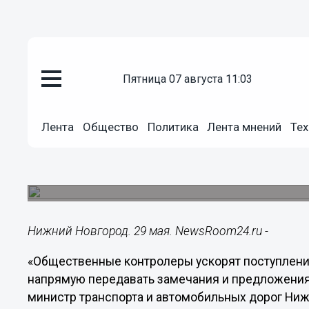
Общество
пятница 07 августа 11:03
29.05.2018
16:44
Общественные контролеры уск
Лента
Общество
Политика
Лента мнений
Тех
информации о дорожном ремонт
бщественные контролеры будут помогать следи
«Безопасные и качественные дороги» в Нижего
Нижний Новгород. 29 мая. NewsRoom24.ru -
«Общественные контролеры ускорят поступлени
напрямую передавать замечания и предложения
министр транспорта и автомобильных дорог Ниж