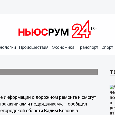
орят поступление
нологии
Происшествия
Экономика
Транспорт
Спорт
е, - Власов
ть за качеством реализации проекта
родской области.
Т
е информации о дорожном ремонте и смогут
 заказчикам и подрядчикам», – сообщил
егородской области Вадим Власов в