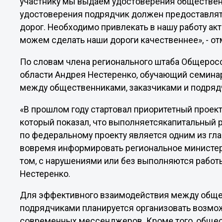
участнику мы выдаем удостоверения обществен
удостоверения подрядчик должен предоставлят
дорог. Необходимо привлекать в нашу работу а
можем сделать наши дороги качественнее», - о
По словам члена регионального штаба Общерос
области Андрея Нестеренко, обучающий семинар 
между общественниками, заказчиками и подряд
«В прошлом году стартовал приоритетный проект
который показал, что выполняетсякапитальный 
по федеральному проекту является одним из гл
вовремя информировать региональное министер
том, с нарушениями или без выполняются работы
Нестеренко.
Для эффективного взаимодействия между обще
подрядчиками планируется организовать возмо
современных мессенджеров. Кроме того, общес