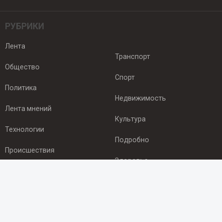
РУБРИКИ
Лента
Транспорт
Общество
Спорт
Политика
Недвижимость
Лента мнений
Культура
Технологии
Подробно
Происшествия
Здоровье
Экономика
ПОДПИСКА
Подпишись на рассылку NEWSROOM24
и будь
в курсе новостей в своём городе: