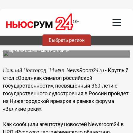
Общество
14.05.2018
20:49
Круглый стол об истории судостроения
проведут на Нижегородской ярмарке
Выбрать регион
Мероприятие пройдет в Мультимедийном историческом
парке «Россия - моя история».
Нижний Новгород. 14 мая. NewsRoom24.ru -
Круглый
стол «Орел» как символ российской
государственности», посвященный 350-летию
государственного судостроения в России пройдет
на Нижегородской ярмарке в рамках форума
«Великие реки».
Как сообщили агентству новостей Newsroom24 в
НРО «Русского географического общества»,