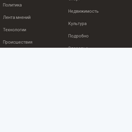
Политика
Недвижимость
Лента мнений
Культура
Технологии
Подробно
Происшествия
Здоровье
Экономика
ПОДПИСКА
Подпишись на рассылку NEWSROOM24
и будь
в курсе новостей в своём городе:
Подписаться
© 2012 - 2025 ООО "Ньюсрум" (ИА Newsroom24 (Ньюсрум24).
Учредитель — ООО "Ньюсрум"