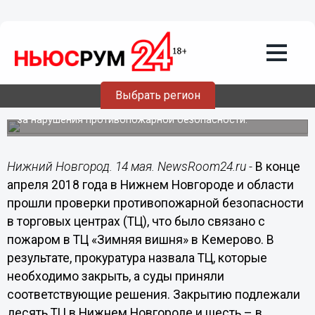
Общество
14.05.2018
08:43
Торговые центры открыли двери
снова
Выбрать регион
Не прошло и месяца с момента запрета на торговлю из-
за нарушения противопожарной безопасности.
Нижний Новгород. 14 мая. NewsRoom24.ru -
В конце
апреля 2018 года в Нижнем Новгороде и области
прошли проверки противопожарной безопасности
в торговых центрах (ТЦ), что было связано с
пожаром в ТЦ «Зимняя вишня» в Кемерово. В
результате, прокуратура назвала ТЦ, которые
необходимо закрыть, а суды приняли
соответствующие решения. Закрытию подлежали
десять ТЦ в Нижнем Новгороде и шесть – в